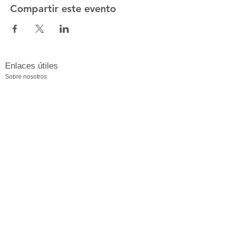
Compartir este evento
Enlaces útiles
Sobre nosotros
Contáctanos
La tienda
Preguntas frecuentes
Política de privacidad
Perros en adopción
Gatos en adopción
Socios
Medivet Eurocan Campello